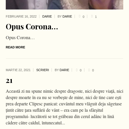
FEBRUARIE 16,
2022
DARIE
BY
DARIE
0
1
Opus Corona…
Opus Corona…
READ MORE
MARTIE 22,
2021
SCRIERI
BY
DARIE
0
0
21
Această zi nu spune nimic despre dragoste, nici despre viaţă, nici
despre moarte în ea nu se vorbeşte de mine, nici de tine care eşti
prea departe Clipesc panicat: cuvântul meu vlăguit deja săgetase
ţintit către ţara suflării de vânt – era cam pe la sfârşitul
programului- lucrătorii se tot grăbeau din cerul adânc în lină
cădere către caldul, întunecatul...