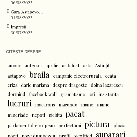
06/08/2023
Gara Astapovo….
01/08/2023
Impresii
30/07/2023
CITEȘTE DESPRE
amour
antena 1
aprilie
ar fi fost
arta
Asfințit
braila
astapovo
campanie electrorurala
ceata
criza
darie mariana
despre dragoste
doina lazarescu
dormind
facebook wall
gramatisme
ieri
insistenta
lucruri
macarons
macondo
maine
mame
pacat
mineriade
nepoti
nichita
pictura
parlamentul european
perfectiuni
ploaia
suparari
poeti
poze dumnezeu
profil
siegfried