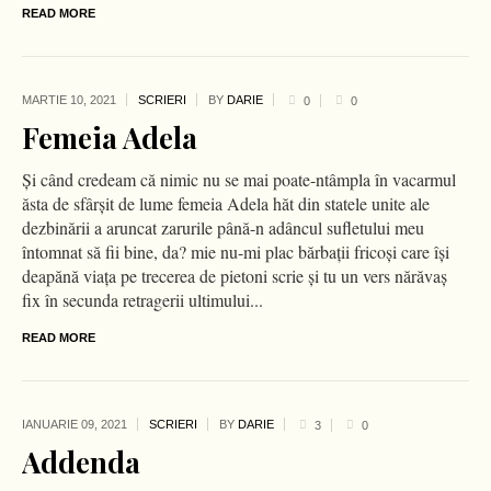
READ MORE
MARTIE 10,
2021
SCRIERI
BY
DARIE
0
0
Femeia Adela
Şi când credeam că nimic nu se mai poate-ntâmpla în vacarmul
ăsta de sfârşit de lume femeia Adela hăt din statele unite ale
dezbinării a aruncat zarurile până-n adâncul sufletului meu
întomnat să fii bine, da? mie nu-mi plac bărbaţii fricoşi care îşi
deapănă viaţa pe trecerea de pietoni scrie şi tu un vers nărăvaş
fix în secunda retragerii ultimului...
READ MORE
IANUARIE 09,
2021
SCRIERI
BY
DARIE
3
0
Addenda