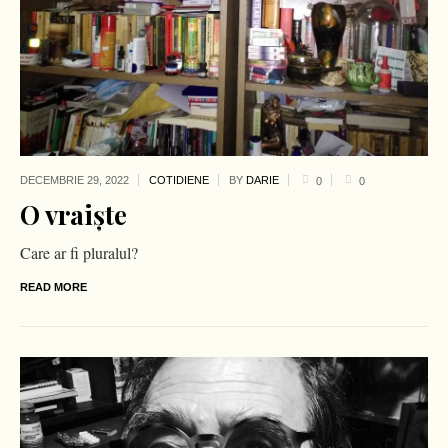
DECEMBRIE 29,
2022
COTIDIENE
BY
DARIE
0
0
O vraiște
Care ar fi pluralul?
READ MORE