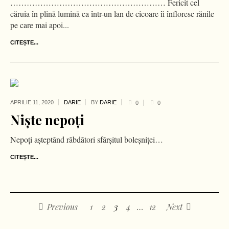
………………………………………………… Fericit cel
căruia în plină lumină ca într-un lan de cicoare îi înfloresc rănile
pe care mai apoi...
CITEȘTE...
APRILIE 11,
2020
DARIE
BY
DARIE
0
0
Niște nepoți
Nepoți așteptând răbdători sfârșitul boleșniței…
CITEȘTE...
Previous
1
2
3
4
…
12
Next