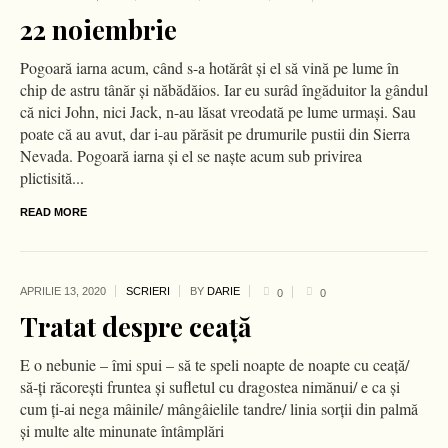
22 noiembrie
Pogoară iarna acum, când s-a hotărât şi el să vină pe lume în
chip de astru tânăr şi năbădăios. Iar eu surâd îngăduitor la gândul
că nici John, nici Jack, n-au lăsat vreodată pe lume urmaşi. Sau
poate că au avut, dar i-au părăsit pe drumurile pustii din Sierra
Nevada. Pogoară iarna şi el se naşte acum sub privirea
plictisită...
READ MORE
APRILIE 13,
2020
SCRIERI
BY
DARIE
0
0
Tratat despre ceaţă
E o nebunie – îmi spui – să te speli noapte de noapte cu ceaţă/
să-ţi răcoreşti fruntea şi sufletul cu dragostea nimănui/ e ca şi
cum ţi-ai nega mâinile/ mângâielile tandre/ linia sorţii din palmă
şi multe alte minunate întâmplări