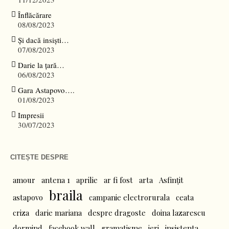
Înflăcărare
08/08/2023
Și dacă insiști…
07/08/2023
Darie la țară…
06/08/2023
Gara Astapovo….
01/08/2023
Impresii
30/07/2023
CITEȘTE DESPRE
amour
antena 1
aprilie
ar fi fost
arta
Asfințit
braila
astapovo
campanie electrorurala
ceata
criza
darie mariana
despre dragoste
doina lazarescu
dormind
facebook wall
gramatisme
ieri
insistenta