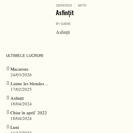
18/04/2024
ARTE
Asfințit
BY
DARIE
Asfințit
ULTIMELE LUCRURI
Macarons
24/03/2026
J,aime les blondes ..
17/02/2025
Asfințit
18/04/2024
Chiar în april’ 2022
18/04/2024
Luni
11/12/2023