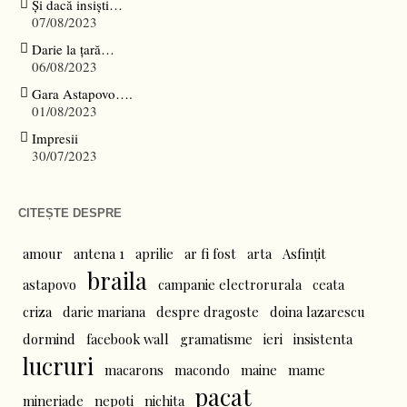
Și dacă insiști…
07/08/2023
Darie la țară…
06/08/2023
Gara Astapovo….
01/08/2023
Impresii
30/07/2023
CITEȘTE DESPRE
amour
antena 1
aprilie
ar fi fost
arta
Asfințit
braila
astapovo
campanie electrorurala
ceata
criza
darie mariana
despre dragoste
doina lazarescu
dormind
facebook wall
gramatisme
ieri
insistenta
lucruri
macarons
macondo
maine
mame
pacat
mineriade
nepoti
nichita