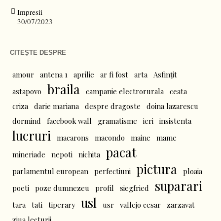
Impresii
30/07/2023
CITEȘTE DESPRE
amour
antena 1
aprilie
ar fi fost
arta
Asfințit
braila
astapovo
campanie electrorurala
ceata
criza
darie mariana
despre dragoste
doina lazarescu
dormind
facebook wall
gramatisme
ieri
insistenta
lucruri
macarons
macondo
maine
mame
pacat
mineriade
nepoti
nichita
pictura
parlamentul european
perfectiuni
ploaia
suparari
poeti
poze dumnezeu
profil
siegfried
usl
tara
tati
tiperary
usr
vallejo cesar
zarzavat
ziua lecturii