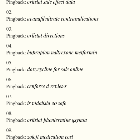
Pingback:
orlistat side effect data
Pingback:
avanafil nitrate contraindications
Pingback:
orlistat directions
Pingback:
bupropion naltrexone metformin
Pingback:
doxycycline for sale online
Pingback:
cenforce d reviews
Pingback:
is vidalista 20 safe
Pingback:
orlistat phentermine qsymia
Pingback:
zoloft medication cost