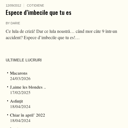
12/09/2012
COTIDIENE
Espece d’imbecile que tu es
BY
DARIE
Ce lula de criză! Dar ce lula noastră… când mor câte 9 într-un
accident? Espece d’imbecile que tu es!…
ULTIMELE LUCRURI
Macarons
24/03/2026
J,aime les blondes ..
17/02/2025
Asfințit
18/04/2024
Chiar în april’ 2022
18/04/2024