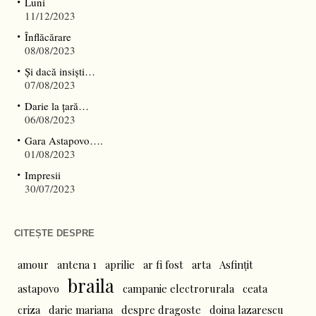
Luni
11/12/2023
Înflăcărare
08/08/2023
Și dacă insiști…
07/08/2023
Darie la țară…
06/08/2023
Gara Astapovo….
01/08/2023
Impresii
30/07/2023
CITEȘTE DESPRE
amour
antena 1
aprilie
ar fi fost
arta
Asfințit
braila
astapovo
campanie electrorurala
ceata
criza
darie mariana
despre dragoste
doina lazarescu