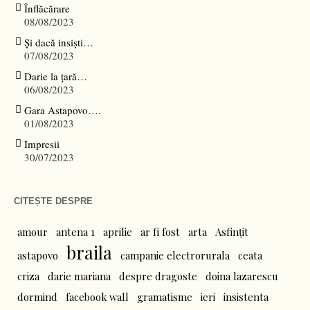
Înflăcărare
08/08/2023
Și dacă insiști…
07/08/2023
Darie la țară…
06/08/2023
Gara Astapovo….
01/08/2023
Impresii
30/07/2023
CITEȘTE DESPRE
amour
antena 1
aprilie
ar fi fost
arta
Asfințit
braila
astapovo
campanie electrorurala
ceata
criza
darie mariana
despre dragoste
doina lazarescu
dormind
facebook wall
gramatisme
ieri
insistenta