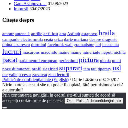
Gara Astapovo….
01/08/2023
Impresii
30/07/2023
Citește despre
braila
amour
antena 1
aprilie
ar fi fost
arta
Asfințit
astapovo
campanie electrorurala
ceata
criza
darie mariana
despre dragoste
doina lazarescu
dormind
facebook wall
gramatisme
ieri
insistenta
lucruri
macarons
macondo
maine
mame
mineriade
nepoti
nichita
pacat
pictura
parlamentul european
perfectiuni
ploaia
poeti
suparari
usl
poze dumnezeu
profil
siegfried
tara
tati
tiperary
usr
vallejo cesar
zarzavat
ziua lecturii
Politică de confidențialitate (English)
/ Darie Lăzărescu © 2020 /
Nicio parte a acestui site nu poate fi copiată, fără permisiunea scrisă
a autorului!
Prin continuarea navigării în cadrul site-ului sunteţi de acord să
acceptaţi cookie-urile de pe acesta.
Ok
Politică de confidențialitate