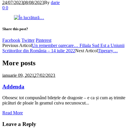
24/07/2023
08/08/2023
By
darie
0
0
Share this post?
Facebook
Twitter
Pinterest
Previous Articol
Un remember oarecare… Filiala Sud Est a Uniunii
Scriitorilor din România – 14 iulie 2022
Next Articol
Tiperary…
More posts
ianuarie 09,
2021
27/02/2023
Addenda
Obosesc tot compunând bilețele de dragoste – e ca și cum aș trimite
picături de ploaie în geamul cuiva necunoscut...
Read More
Leave a Reply