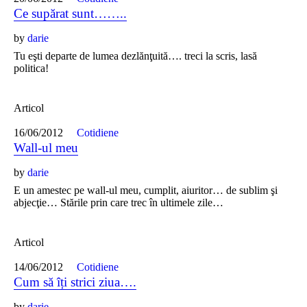
Ce supărat sunt……..
by
darie
Tu eşti departe de lumea dezlănţuită…. treci la scris, lasă
politica!
Articol
16/06/2012
Cotidiene
Wall-ul meu
by
darie
E un amestec pe wall-ul meu, cumplit, aiuritor… de sublim şi
abjecţie… Stările prin care trec în ultimele zile…
Articol
14/06/2012
Cotidiene
Cum să îți strici ziua….
by
darie