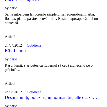
by
darie
Să ne întoarcem la lucrurile simple… să reconsiderăm iarba,
floarea, piatra, pasărea, cuvântul… Restul.. aproape că nici nu
contează…
Articol
27/04/2012
Cotidiene
Râsul lumii
by
darie
Râsul lumii: s-ar putea ca guvernul să cadă alunecând pe o
plăcintă…
Articol
24/04/2012
Cotidiene
Despre nunţi, botezuri, înmormântări, alte ocazii…
by
darie