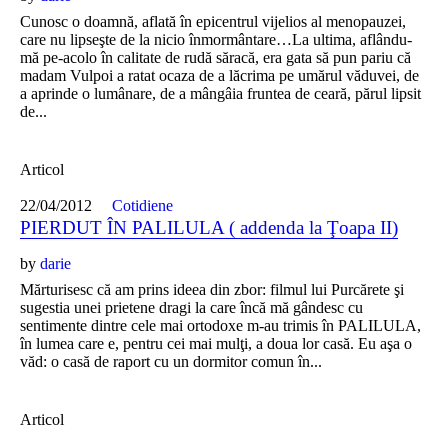
Cunosc o doamnă, aflată în epicentrul vijelios al menopauzei,
care nu lipseşte de la nicio înmormântare…La ultima, aflându-
mă pe-acolo în calitate de rudă săracă, era gata să pun pariu că
madam Vulpoi a ratat ocaza de a lăcrima pe umărul văduvei, de
a aprinde o lumânare, de a mângâia fruntea de ceară, părul lipsit
de...
Articol
22/04/2012
Cotidiene
PIERDUT ÎN PALILULA ( addenda la Ţoapa II)
by
darie
Mărturisesc că am prins ideea din zbor: filmul lui Purcărete şi
sugestia unei prietene dragi la care încă mă gândesc cu
sentimente dintre cele mai ortodoxe m-au trimis în PALILULA,
în lumea care e, pentru cei mai mulţi, a doua lor casă. Eu aşa o
văd: o casă de raport cu un dormitor comun în...
Articol