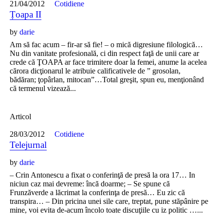
21/04/2012
Cotidiene
Țoapa II
by
darie
Am să fac acum – fir-ar să fie! – o mică digresiune filologică…
Nu din vanitate profesională, ci din respect faţă de unii care ar
crede că ŢOAPA ar face trimitere doar la femei, anume la acelea
cărora dicţionarul le atribuie calificativele de ” grosolan,
bădăran; ţopârlan, mitocan”…Total greşit, spun eu, menţionând
că termenul vizează...
Articol
28/03/2012
Cotidiene
Telejurnal
by
darie
– Crin Antonescu a fixat o conferinţă de presă la ora 17… In
niciun caz mai devreme: încă doarme; – Se spune că
Frunzăverde a lăcrimat la conferinţa de presă… Eu zic că
transpira… – Din pricina unei sile care, treptat, pune stăpânire pe
mine, voi evita de-acum încolo toate discuţiile cu iz politic …...