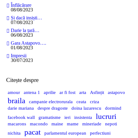
Înflăcărare
08/08/2023
Și dacă insiști…
07/08/2023
Darie la țară…
06/08/2023
Gara Astapovo….
01/08/2023
Impresii
30/07/2023
Citește despre
amour
antena 1
aprilie
ar fi fost
arta
Asfințit
astapovo
braila
campanie electrorurala
ceata
criza
darie mariana
despre dragoste
doina lazarescu
dormind
lucruri
facebook wall
gramatisme
ieri
insistenta
macarons
macondo
maine
mame
mineriade
nepoti
pacat
nichita
parlamentul european
perfectiuni