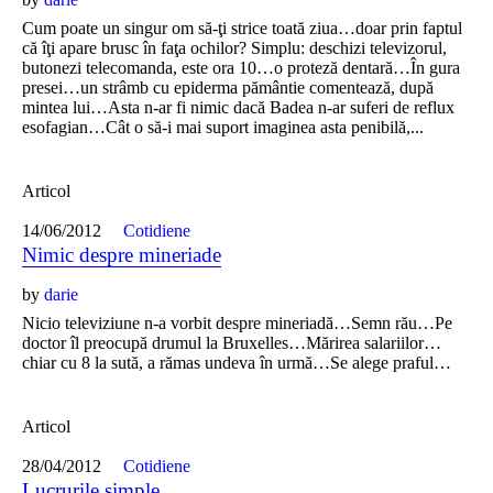
Cum poate un singur om să-ţi strice toată ziua…doar prin faptul
că îţi apare brusc în faţa ochilor? Simplu: deschizi televizorul,
butonezi telecomanda, este ora 10…o proteză dentară…În gura
presei…un strâmb cu epiderma pământie comentează, după
mintea lui…Asta n-ar fi nimic dacă Badea n-ar suferi de reflux
esofagian…Cât o să-i mai suport imaginea asta penibilă,...
Articol
14/06/2012
Cotidiene
Nimic despre mineriade
by
darie
Nicio televiziune n-a vorbit despre mineriadă…Semn rău…Pe
doctor îl preocupă drumul la Bruxelles…Mărirea salariilor…
chiar cu 8 la sută, a rămas undeva în urmă…Se alege praful…
Articol
28/04/2012
Cotidiene
Lucrurile simple…