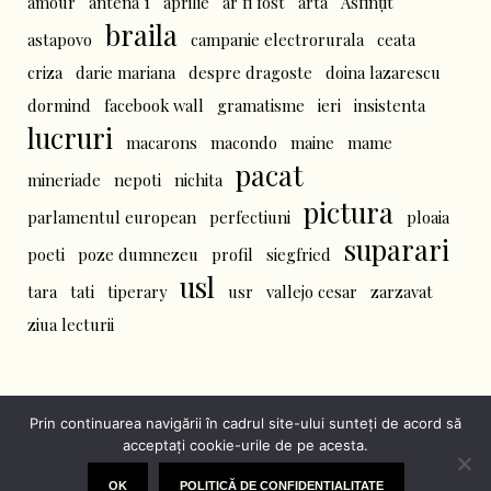
amour
antena 1
aprilie
ar fi fost
arta
Asfințit
braila
astapovo
campanie electrorurala
ceata
criza
darie mariana
despre dragoste
doina lazarescu
dormind
facebook wall
gramatisme
ieri
insistenta
lucruri
macarons
macondo
maine
mame
pacat
mineriade
nepoti
nichita
pictura
parlamentul european
perfectiuni
ploaia
suparari
poeti
poze dumnezeu
profil
siegfried
usl
tara
tati
tiperary
usr
vallejo cesar
zarzavat
ziua lecturii
Prin continuarea navigării în cadrul site-ului sunteţi de acord să
acceptaţi cookie-urile de pe acesta.
Politică de confidențialitate (English)
/ Darie Lăzărescu © 2020
/ Nicio parte a acestui site nu poate fi copiată, fără permisiunea scrisă a
OK
POLITICĂ DE CONFIDENȚIALITATE