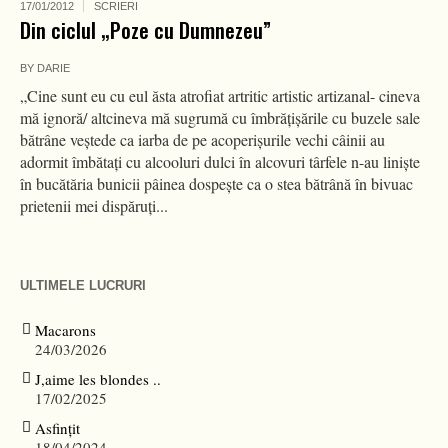
17/01/2012
SCRIERI
Din ciclul „Poze cu Dumnezeu”
BY
DARIE
„Cine sunt eu cu eul ăsta atrofiat artritic artistic artizanal- cineva
mă ignoră/ altcineva mă sugrumă cu îmbrăţişările cu buzele sale
bătrâne veştede ca iarba de pe acoperişurile vechi câinii au
adormit îmbătaţi cu alcooluri dulci în alcovuri târfele n-au linişte
în bucătăria bunicii pâinea dospeşte ca o stea bătrână în bivuac
prietenii mei dispăruţi...
ULTIMELE LUCRURI
Macarons
24/03/2026
J,aime les blondes ..
17/02/2025
Asfințit
18/04/2024