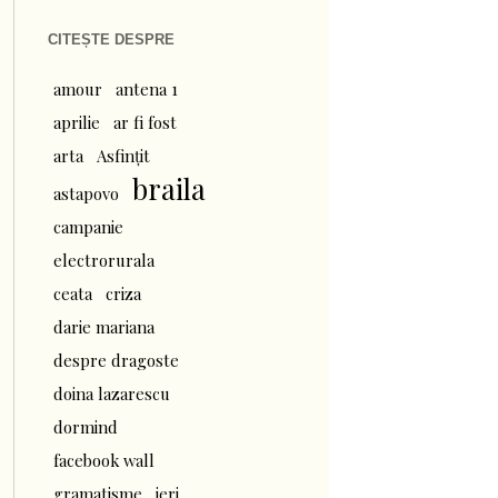
CITEȘTE DESPRE
amour
antena 1
aprilie
ar fi fost
arta
Asfințit
braila
astapovo
campanie
electrorurala
ceata
criza
darie mariana
despre dragoste
doina lazarescu
dormind
facebook wall
gramatisme
ieri