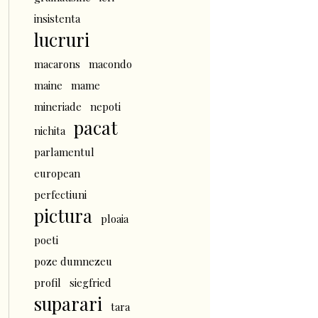
insistenta
lucruri
macarons
macondo
maine
mame
mineriade
nepoti
pacat
nichita
parlamentul
european
perfectiuni
pictura
ploaia
poeti
poze dumnezeu
profil
siegfried
suparari
tara