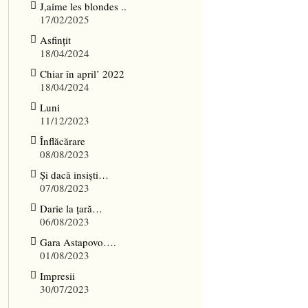
J,aime les blondes ..
17/02/2025
Asfințit
18/04/2024
Chiar în april’ 2022
18/04/2024
Luni
11/12/2023
Înflăcărare
08/08/2023
Și dacă insiști…
07/08/2023
Darie la țară…
06/08/2023
Gara Astapovo….
01/08/2023
Impresii
30/07/2023