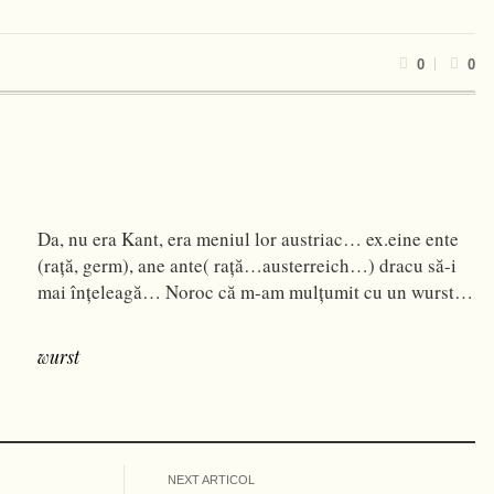
0
0
Da, nu era Kant, era meniul lor austriac… ex.eine ente
(raţă, germ), ane ante( raţă…austerreich…) dracu să-i
mai înţeleagă… Noroc că m-am mulţumit cu un wurst…
wurst
NEXT ARTICOL